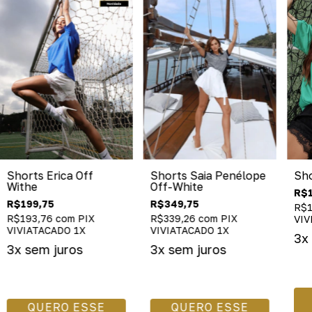
Shorts Erica Off
Shorts Saia Penélope
Sho
Withe
Off-White
R$1
R$199,75
R$349,75
R$1
R$193,76
com
PIX
R$339,26
com
PIX
VIV
VIVIATACADO 1X
VIVIATACADO 1X
QUERO ESSE
QUERO ESSE