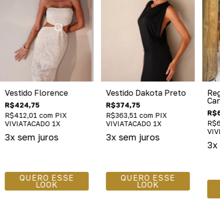
Vestido Florence
Vestido Dakota Preto
Reg
Ca
R$424,75
R$374,75
R$6
R$412,01
com
PIX
R$363,51
com
PIX
R$
VIVIATACADO 1X
VIVIATACADO 1X
VIV
QUERO ESSE
QUERO ESSE
LOOK
LOOK